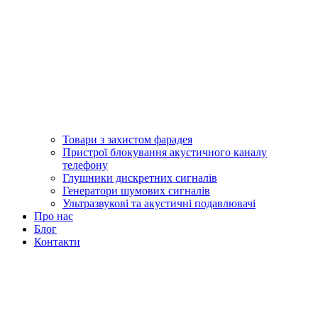
Товари з захистом фарадея
Пристрої блокування акустичного каналу
телефону
Глушники дискретних сигналів
Генератори шумових сигналів
Ультразвукові та акустичні подавлювачі
Про нас
Блог
Контакти