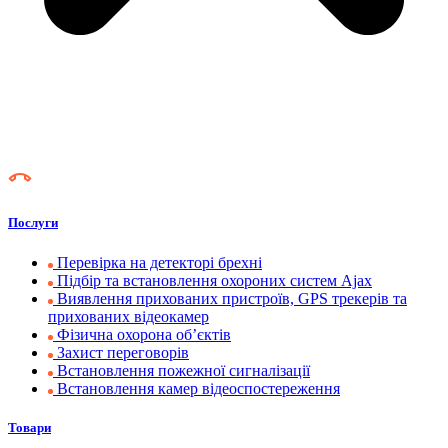
Послуги
Перевірка на детекторі брехні
Підбір та встановлення охороних систем Ajax
Виявлення прихованих пристроїв, GPS трекерів та
прихованих відеокамер
Фізична охорона об’єктів
Захист переговорів
Встановлення пожежної сигналізації
Встановлення камер відеоспостереження
Товари