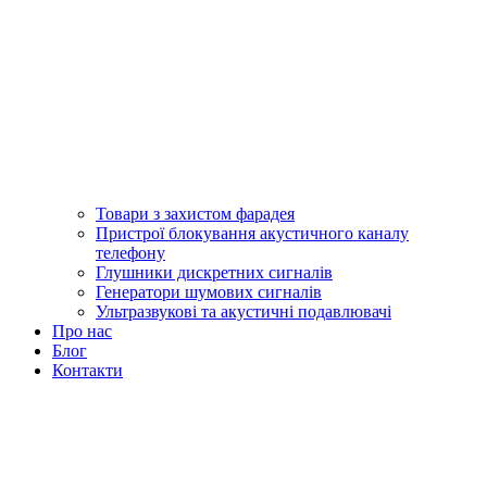
Товари з захистом фарадея
Пристрої блокування акустичного каналу
телефону
Глушники дискретних сигналів
Генератори шумових сигналів
Ультразвукові та акустичні подавлювачі
Про нас
Блог
Контакти