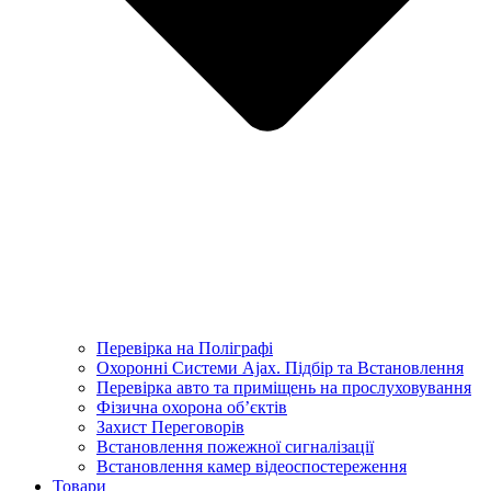
Перевірка на Поліграфі
Охоронні Системи Ajax. Підбір та Встановлення
Перевірка авто та приміщень на прослуховування
Фізична охорона об’єктів
Захист Переговорів
Встановлення пожежної сигналізації
Встановлення камер відеоспостереження
Товари