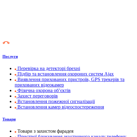
Послуги
Перевірка на детекторі брехні
Підбір та встановлення охороних систем Ajax
Виявлення прихованих пристроїв, GPS трекерів та
прихованих відеокамер
Фізична охорона об’єктів
Захист переговорів
Встановлення пожежної сигналізації
Встановлення камер відеоспостереження
Товари
Товари з захистом фарадея
Пристрої блокування акустичного каналу телефону