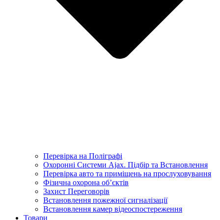
Перевірка на Поліграфі
Охоронні Системи Ajax. Підбір та Встановлення
Перевірка авто та приміщень на прослуховування
Фізична охорона об’єктів
Захист Переговорів
Встановлення пожежної сигналізації
Встановлення камер відеоспостереження
Товари