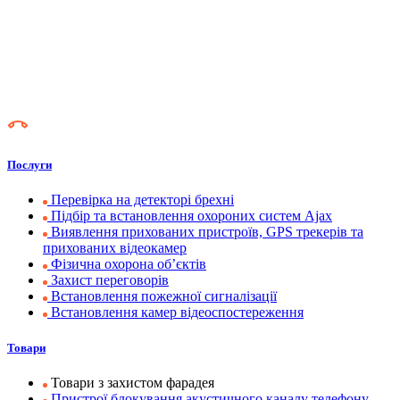
Послуги
Перевірка на детекторі брехні
Підбір та встановлення охороних систем Ajax
Виявлення прихованих пристроїв, GPS трекерів та
прихованих відеокамер
Фізична охорона об’єктів
Захист переговорів
Встановлення пожежної сигналізації
Встановлення камер відеоспостереження
Товари
Товари з захистом фарадея
Пристрої блокування акустичного каналу телефону