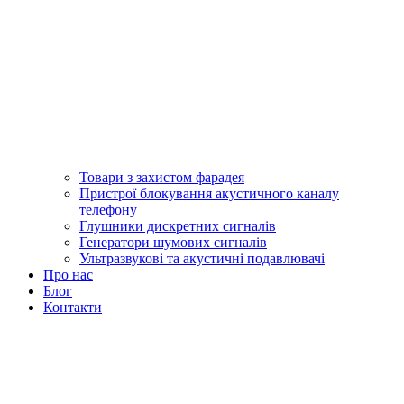
Товари з захистом фарадея
Пристрої блокування акустичного каналу
телефону
Глушники дискретних сигналів
Генератори шумових сигналів
Ультразвукові та акустичні подавлювачі
Про нас
Блог
Контакти