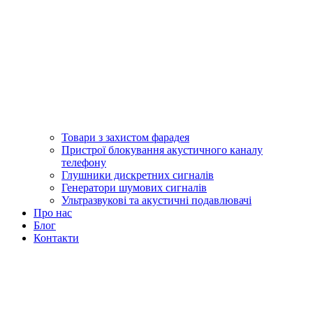
Товари з захистом фарадея
Пристрої блокування акустичного каналу
телефону
Глушники дискретних сигналів
Генератори шумових сигналів
Ультразвукові та акустичні подавлювачі
Про нас
Блог
Контакти