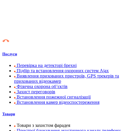
Послуги
Перевірка на детекторі брехні
Підбір та встановлення охороних систем Ajax
Виявлення прихованих пристроїв, GPS трекерів та
прихованих відеокамер
Фізична охорона об’єктів
Захист переговорів
Встановлення пожежної сигналізації
Встановлення камер відеоспостереження
Товари
Товари з захистом фарадея
Пристрої блокування акустичного каналу телефону