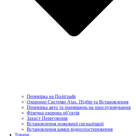
Перевірка на Поліграфі
Охоронні Системи Ajax. Підбір та Встановлення
Перевірка авто та приміщень на прослуховування
Фізична охорона об’єктів
Захист Переговорів
Встановлення пожежної сигналізації
Встановлення камер відеоспостереження
Товари