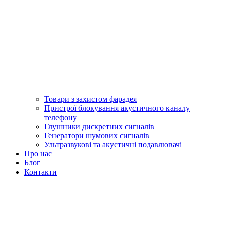
Товари з захистом фарадея
Пристрої блокування акустичного каналу
телефону
Глушники дискретних сигналів
Генератори шумових сигналів
Ультразвукові та акустичні подавлювачі
Про нас
Блог
Контакти