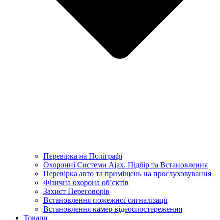
Перевірка на Поліграфі
Охоронні Системи Ajax. Підбір та Встановлення
Перевірка авто та приміщень на прослуховування
Фізична охорона об’єктів
Захист Переговорів
Встановлення пожежної сигналізації
Встановлення камер відеоспостереження
Товари