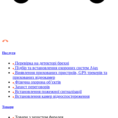
Послуги
Перевірка на детекторі брехні
Підбір та встановлення охороних систем Ajax
Виявлення прихованих пристроїв, GPS трекерів та
прихованих відеокамер
Фізична охорона об’єктів
Захист переговорів
Встановлення пожежної сигналізації
Встановлення камер відеоспостереження
Товари
Товари з захистом фарадея