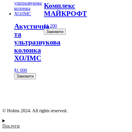
Комплекс
МАЙКРОФТ
Акустична
$
1 200
Замовити
та
ультразвукова
колонка
ХОЛМС
$
1 000
Замовити
© Holms 2024. All rights reserved.
Послуги