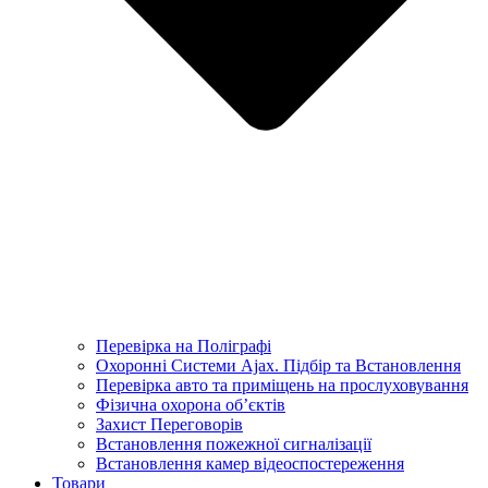
Перевірка на Поліграфі
Охоронні Системи Ajax. Підбір та Встановлення
Перевірка авто та приміщень на прослуховування
Фізична охорона об’єктів
Захист Переговорів
Встановлення пожежної сигналізації
Встановлення камер відеоспостереження
Товари