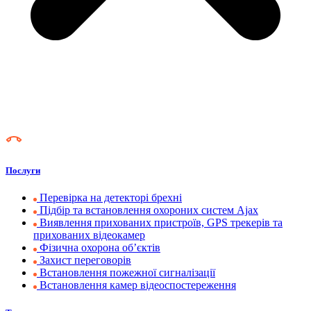
Послуги
Перевірка на детекторі брехні
Підбір та встановлення охороних систем Ajax
Виявлення прихованих пристроїв, GPS трекерів та
прихованих відеокамер
Фізична охорона об’єктів
Захист переговорів
Встановлення пожежної сигналізації
Встановлення камер відеоспостереження