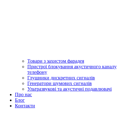
Товари з захистом фарадея
Пристрої блокування акустичного каналу
телефону
Глушники дискретних сигналів
Генератори шумових сигналів
Ультразвукові та акустичні подавлювачі
Про нас
Блог
Контакти