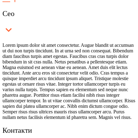
Ceo
Lorem ipsum dolor sit amet consectetur. Augue blandit ut accumsan
ut dui non turpis tincidunt. In at urna sed non consequat. Bibendum
diam faucibus turpis amet egestas. Faucibus cras cras turpis dolor
bibendum in sit cras nulla. Netus penatibus a pellentesque etiam.
Magna euismod est aenean vitae eu aenean. Amet duis elit lectus
tincidunt. Ante arcu eros sit consectetur velit odio. Cras tempus a
quisque imperdiet arcu tincidunt ipsum aliquet. Tristique molestie
egestas ut ornare risus vitae. Integer tortor ullamcorper turpis eu
varius nulla turpis. Tempus sapien eu elementum sed neque nunc
pharetra augue. Porttitor risus etiam facilisi nibh risus integer
ullamcorper tempor. In ut vitae convallis dictumst ullamcorper. Risus
sapien dui platea ullamcorper ac. Nibh enim dictum congue odio.
Semper risus risus ultrices mauris risus ullamcorper arcu. Purus
nullam netus facilisis elementum id pharetra sem. Magnis vel risus.
Контакти