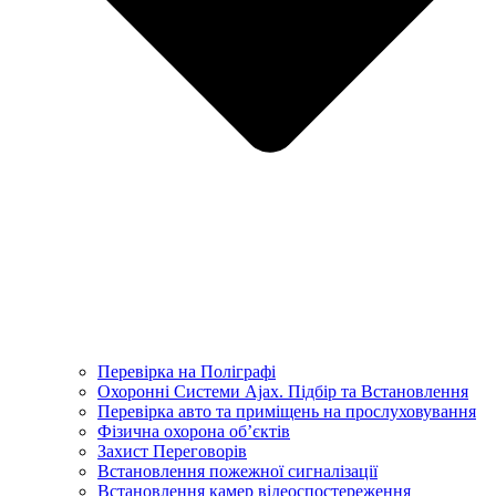
Перевірка на Поліграфі
Охоронні Системи Ajax. Підбір та Встановлення
Перевірка авто та приміщень на прослуховування
Фізична охорона об’єктів
Захист Переговорів
Встановлення пожежної сигналізації
Встановлення камер відеоспостереження