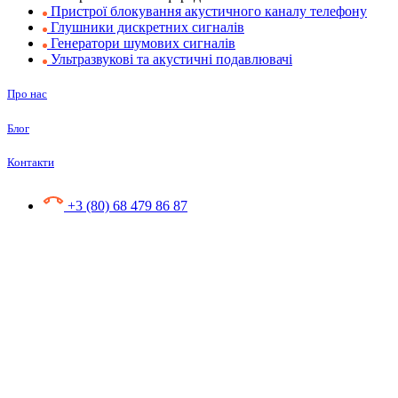
Пристрої блокування акустичного каналу телефону
Глушники дискретних сигналів
Генератори шумових сигналів
Ультразвукові та акустичні подавлювачі
Про нас
Блог
Контакти
+3 (80) 68 479 86 87