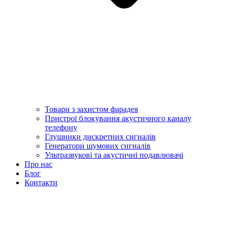
Товари з захистом фарадея
Пристрої блокування акустичного каналу
телефону
Глушники дискретних сигналів
Генератори шумових сигналів
Ультразвукові та акустичні подавлювачі
Про нас
Блог
Контакти