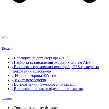
Послуги
Перевірка на детекторі брехні
Підбір та встановлення охороних систем Ajax
Виявлення прихованих пристроїв, GPS трекерів та
прихованих відеокамер
Фізична охорона об’єктів
Захист переговорів
Встановлення пожежної сигналізації
Встановлення камер відеоспостереження
Товари
Товари з захистом фарадея