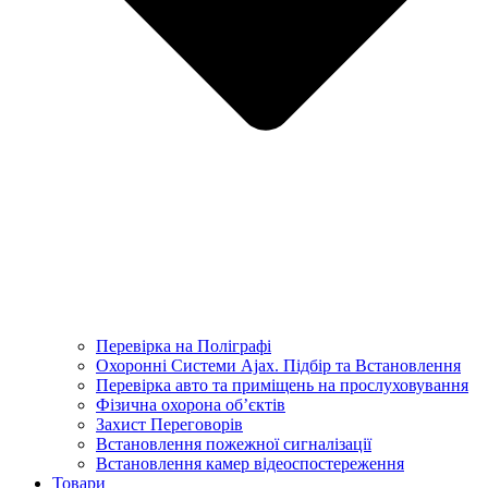
Перевірка на Поліграфі
Охоронні Системи Ajax. Підбір та Встановлення
Перевірка авто та приміщень на прослуховування
Фізична охорона об’єктів
Захист Переговорів
Встановлення пожежної сигналізації
Встановлення камер відеоспостереження
Товари