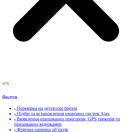
Послуги
Перевірка на детекторі брехні
Підбір та встановлення охороних систем Ajax
Виявлення прихованих пристроїв, GPS трекерів та
прихованих відеокамер
Фізична охорона об’єктів