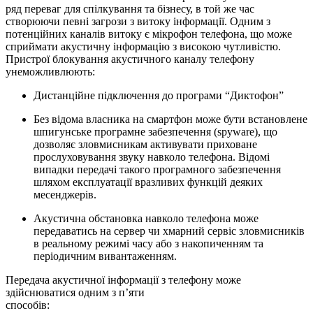
ряд переваг для спілкування та бізнесу, в той же час
створюючи певні загрози з витоку інформації. Одним з
потенційних каналів витоку є мікрофон телефона, що може
сприймати акустичну інформацію з високою чутливістю.
Пристрої блокування акустичного каналу телефону
унеможливлюють:
Дистанційне підключення до програми “Диктофон”
Без відома власника на смартфон може бути встановлене
шпигунське програмне забезпечення (spyware), що
дозволяє зловмисникам активувати приховане
прослуховування звуку навколо телефона. Відомі
випадки передачі такого програмного забезпечення
шляхом експлуатації вразливих функцій деяких
месенджерів.
Акустична обстановка навколо телефона може
передаватись на сервер чи хмарний сервіс зловмисників
в реальному режимі часу або з накопиченням та
періодичним вивантаженням.
Передача акустичної інформації з телефону може
здійснюватися одним з п’яти
способів: