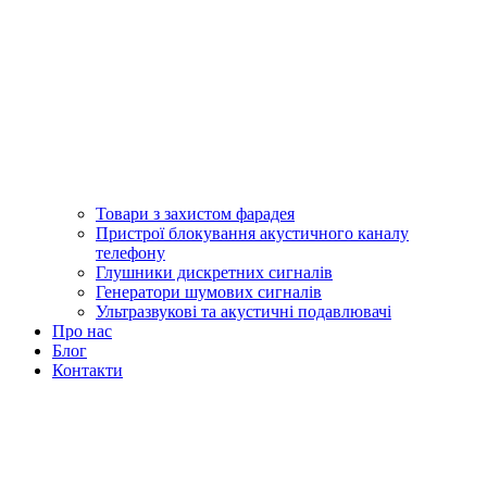
Товари з захистом фарадея
Пристрої блокування акустичного каналу
телефону
Глушники дискретних сигналів
Генератори шумових сигналів
Ультразвукові та акустичні подавлювачі
Про нас
Блог
Контакти