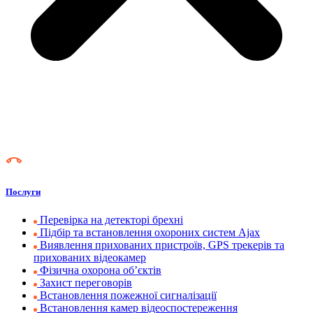
Послуги
Перевірка на детекторі брехні
Підбір та встановлення охороних систем Ajax
Виявлення прихованих пристроїв, GPS трекерів та
прихованих відеокамер
Фізична охорона об’єктів
Захист переговорів
Встановлення пожежної сигналізації
Встановлення камер відеоспостереження