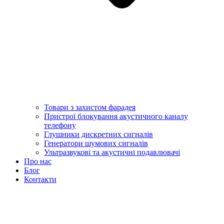
Товари з захистом фарадея
Пристрої блокування акустичного каналу
телефону
Глушники дискретних сигналів
Генератори шумових сигналів
Ультразвукові та акустичні подавлювачі
Про нас
Блог
Контакти