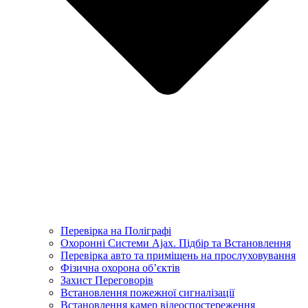
Перевірка на Поліграфі
Охоронні Системи Ajax. Підбір та Встановлення
Перевірка авто та приміщень на прослуховування
Фізична охорона об’єктів
Захист Переговорів
Встановлення пожежної сигналізації
Встановлення камер відеоспостереження