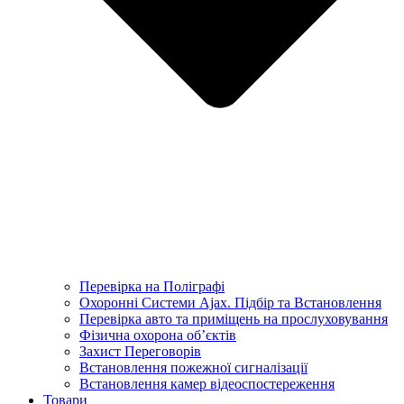
Перевірка на Поліграфі
Охоронні Системи Ajax. Підбір та Встановлення
Перевірка авто та приміщень на прослуховування
Фізична охорона об’єктів
Захист Переговорів
Встановлення пожежної сигналізації
Встановлення камер відеоспостереження
Товари