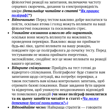
фізіологічні реакції на запитання, включаючи частоту
серцевих скорочень, дихання та електропровідність
шкіри
(детальніще читайте в статті “
Як працює
поліграф?
“)
Відпочиньте:
Перед тестом важливо добре виспатися та
поїсти, оскільки втома і голод можуть впливати на ваші
фізіологічні показники та посилювати стрес.
Уникайте вживання алкоголю або наркотиків
,
оскільки вони можуть вплинути на можливість
проведення перевірки. Важливо: якщо ви приймаєте
будь-які ліки, здатні впливати на вашу реакцію,
повідомте про це поліграфолога до початку тесту. Перед
тестуванням не можна приймати енергетики,
заспокійливе, снодійне: все це може впливати на реакції
вашого організму.
Відкрите спілкування:
Прийдіть на тест готові до
відвертого спілкування. Поліграфолог буде ставити вам
запитання щодо ситуації, яка потребує перевірки, а
також поставить вам кілька контрольних запитань, щоб
отримати базові показники. Ваше завдання бути щирим
та відвертим, щоб уникнути неоднозначних відповідей
чи помилкових реакцій
(
чи може поліграф помилитися
та як цьому запобігти читайте в статті «
Чи може
детектор брехні помилитися?»)
Відповідайте чесно:
Найкраща стратегія — говорити