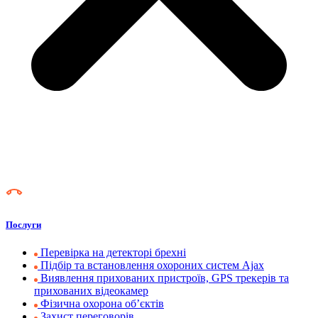
Послуги
Перевірка на детекторі брехні
Підбір та встановлення охороних систем Ajax
Виявлення прихованих пристроїв, GPS трекерів та
прихованих відеокамер
Фізична охорона об’єктів
Захист переговорів