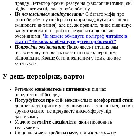
правду. Детектор брехні реагує на фізіологічні зміни, які
відбуваються під час спроби обману.
Не намагайтеся маніпулювати:
Є багато міфів про
способи обману поліграфа (наприклад, кусати язик чи
змінювати дихання), але це, як правило, лише підвищує
вашу тривожність і робить результати ще більш
очевидними.
Чи можна обманути поліграф
читайте в
статті “Чи можна обманути детектор брехні?”
Попросіть роз’яснення:
Якщо якесь питання вам
незрозуміле, попросіть пояснити його, перш ніж
відповідати. Краще бути впевненим у тому, що вас
запитують.
У день перевірки, варто:
Ретельно
ознайомтесь з питаннями
під час
передтестової бесіди;
Потурбуйтеся про
свій максимально
комфортний
стан
:
до прикладу, прийти у зручному одязі, упевніться, що ви
зручно сидите, не відчуваєте дискомфорту під
датчиками;
Уважно
слухайте спеціаліста
, який проводить
тестування.
Якщо ви хочете
зробити паузу
під час тесту – не