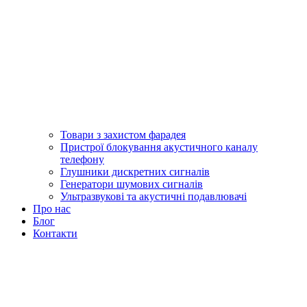
Товари з захистом фарадея
Пристрої блокування акустичного каналу
телефону
Глушники дискретних сигналів
Генератори шумових сигналів
Ультразвукові та акустичні подавлювачі
Про нас
Блог
Контакти