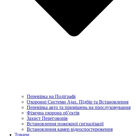
Перевірка на Поліграфі
Охоронні Системи Ajax. Підбір та Встановлення
Перевірка авто та приміщень на прослуховування
Фізична охорона об’єктів
Захист Переговорів
Встановлення пожежної сигналізації
Встановлення камер відеоспостереження
Товари