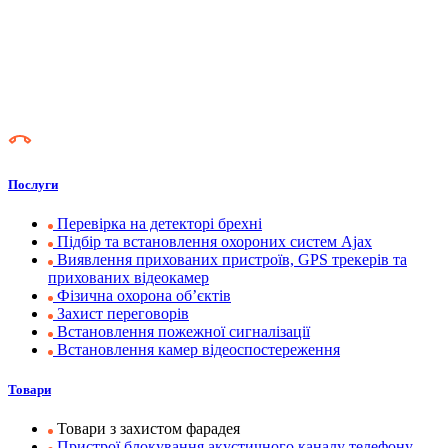
Послуги
Перевірка на детекторі брехні
Підбір та встановлення охороних систем Ajax
Виявлення прихованих пристроїв, GPS трекерів та
прихованих відеокамер
Фізична охорона об’єктів
Захист переговорів
Встановлення пожежної сигналізації
Встановлення камер відеоспостереження
Товари
Товари з захистом фарадея
Пристрої блокування акустичного каналу телефону