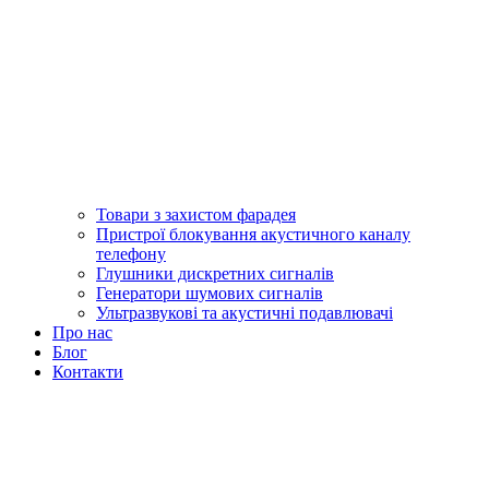
Товари з захистом фарадея
Пристрої блокування акустичного каналу
телефону
Глушники дискретних сигналів
Генератори шумових сигналів
Ультразвукові та акустичні подавлювачі
Про нас
Блог
Контакти